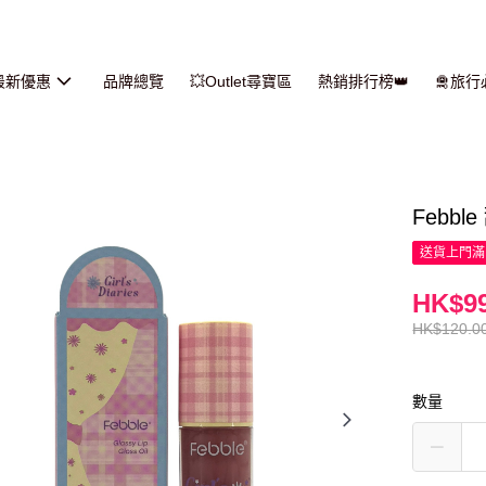
最新優惠
品牌總覽
💥Outlet尋寶區
熱銷排行榜👑
🛅旅
Febbl
送貨上門滿H
HK$99
HK$120.0
數量