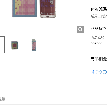
付款與運
送貨上門滿H
付款方式
商品特色
信用卡
商品編號
602366
Apple Pay
AlipayHK
商品相關分
WeChat P
彩妝產品
分享
送貨方式
JD京東物
滿 HK$2
推薦
付款後門市