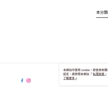
本分類
本網站中使用 cookie，欲查詢有關
設定，請參閱本網站「
私隱政策
」
用 cookie。
了解更多 >