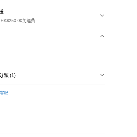
送
K$250.00免運費
類 (1)
ay
唇部產品
唇彩
客服
流，訂單確認發貨後2-4個工作天送達
運費表
50.00 或以上免運費
自取，訂單確認後2-4個工作天到店，7天內取。逾期後