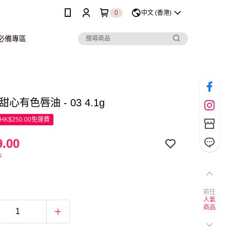
0
中文 (香港)
行必備專區
e 甜心有色唇油 - 03 4.1g
K$250.00免運費
.00
0
前往
人氣
商品