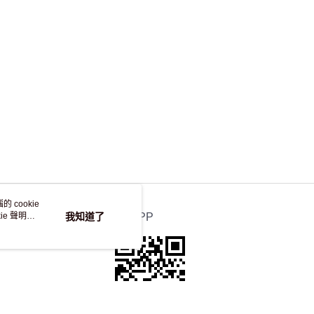
，並不會安排重寄
 cookie
e 聲明使
我知道了
官方APP