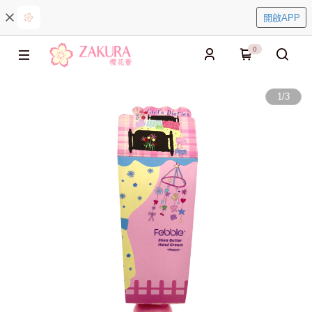
開啟APP
0
1
/
3