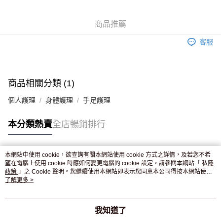
WeChat Pay
商品推薦
送貨方式
客服
JD京東物流，訂單確認發貨後2-4個工作天送達
運費表
滿 HK$250.00 或以上免運費
付款後門市自取，訂單確認後2-4個工作天到店，7天內取。逾期後
商品相關分類 (1)
訂單作廢，並不會安排重寄
個人護理
身體護理
手足護理
免運費
本分類熱賣
全店暢銷排行
本網站中使用 cookie，欲查詢有關本網站使用 cookie 方式之詳情，及若您不希
熱門標籤
望在電腦上使用 cookie 時應如何變更電腦的 cookie 設定，請參閱本網站「
私隱
政策
」之 Cookie 聲明。您繼續使用本網站即表示您同意本公司得按本網站使用
條款之 Cookie 聲明使用 cookie。
了解更多 >
熱銷排行
最新商品
人氣推薦
我知道了