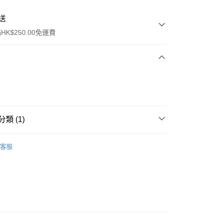
送
K$250.00免運費
類 (1)
ay
唇部產品
唇彩
客服
流，訂單確認發貨後2-4個工作天送達
運費表
50.00 或以上免運費
自取，訂單確認後2-4個工作天到店，7天內取。逾期後