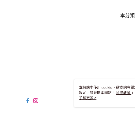
本分類
本網站中使用 cookie，欲查詢有關
設定，請參閱本網站「
私隱政策
」
用 cookie。
了解更多 >