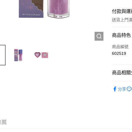
付款與運
送貨上門滿H
付款方式
商品特色
信用卡
商品編號
602519
Apple Pay
AlipayHK
商品相關分
WeChat P
彩妝產品
分享
送貨方式
JD京東物
滿 HK$2
推薦
付款後門市