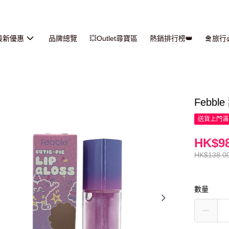
最新優惠
品牌總覽
💥Outlet尋寶區
熱銷排行榜👑
🛅旅
Febbl
送貨上門滿H
HK$98
HK$138.0
數量