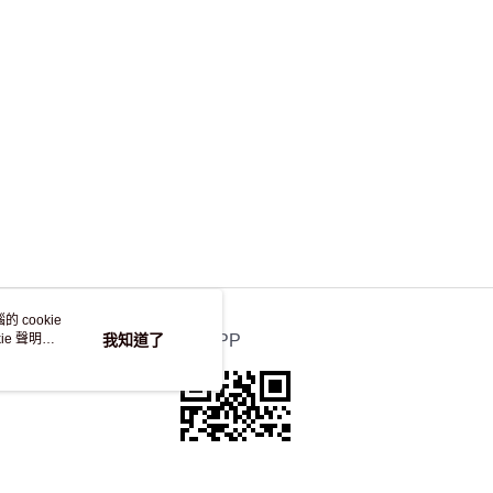
，並不會安排重寄
 cookie
e 聲明使
我知道了
官方APP