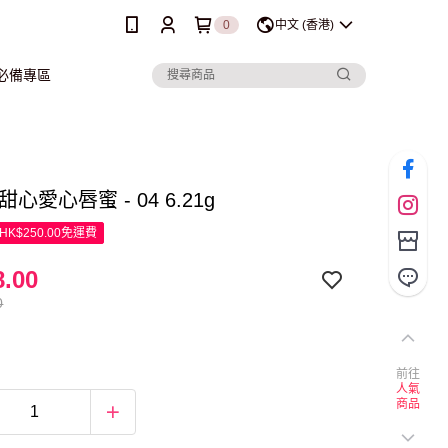
0
中文 (香港)
行必備專區
e 甜心愛心唇蜜 - 04 6.21g
K$250.00免運費
.00
0
前往
人氣
商品