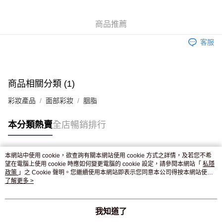
WeChat Pay
商品推薦
送貨方式
客服
JD京東物流，訂單確認發貨後2-4個工作天送達
運費表
滿 HK$250.00 或以上免運費
付款後門市自取，訂單確認後2-4個工作天到店，7天內取。逾期後
商品相關分類 (1)
訂單作廢，並不會安排重寄
彩妝產品
面部彩妝
胭脂
免運費
本分類熱賣
全店暢銷排行
本網站中使用 cookie，欲查詢有關本網站使用 cookie 方式之詳情，及若您不希
熱門標籤
望在電腦上使用 cookie 時應如何變更電腦的 cookie 設定，請參閱本網站「
私隱
政策
」之 Cookie 聲明。您繼續使用本網站即表示您同意本公司得按本網站使用
條款之 Cookie 聲明使用 cookie。
了解更多 >
熱銷排行
最新商品
人氣推薦
我知道了