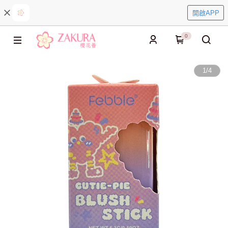
開啟APP
0
1
/
4