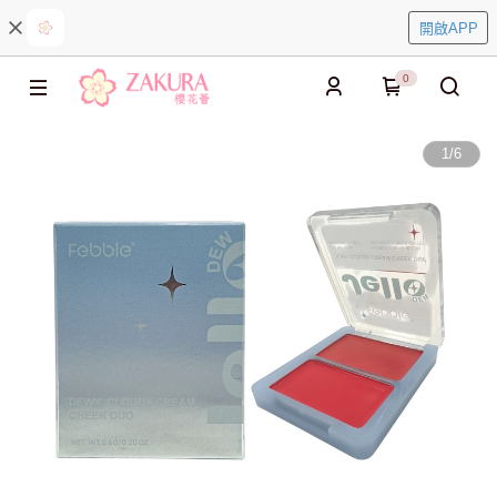
開啟APP
0
1
/
6