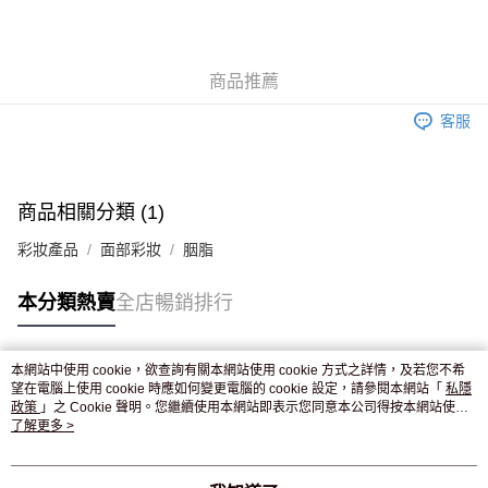
AlipayHK
WeChat Pay
商品推薦
送貨方式
客服
JD京東物流，訂單確認發貨後2-4個工作天送達
運費表
滿 HK$250.00 或以上免運費
付款後門市自取，訂單確認後2-4個工作天到店，7天內取。逾期後
商品相關分類 (1)
訂單作廢，並不會安排重寄
彩妝產品
面部彩妝
胭脂
免運費
本分類熱賣
全店暢銷排行
本網站中使用 cookie，欲查詢有關本網站使用 cookie 方式之詳情，及若您不希
熱門標籤
望在電腦上使用 cookie 時應如何變更電腦的 cookie 設定，請參閱本網站「
私隱
政策
」之 Cookie 聲明。您繼續使用本網站即表示您同意本公司得按本網站使用
條款之 Cookie 聲明使用 cookie。
了解更多 >
熱銷排行
最新商品
人氣推薦