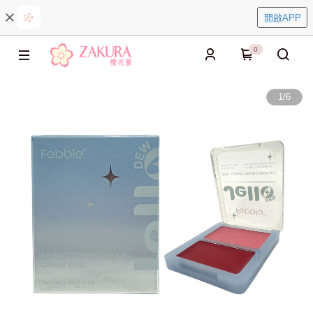
開啟APP
0
1
/
6