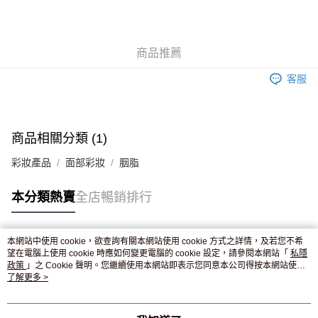
AlipayHK
WeChat Pay
商品推薦
送貨方式
客服
JD京東物流，訂單確認發貨後2-4個工作天送達
運費表
滿 HK$250.00 或以上免運費
付款後門市自取，訂單確認後2-4個工作天到店，7天內取。逾期後
商品相關分類 (1)
訂單作廢，並不會安排重寄
彩妝產品
面部彩妝
胭脂
免運費
本分類熱賣
全店暢銷排行
本網站中使用 cookie，欲查詢有關本網站使用 cookie 方式之詳情，及若您不希
熱門標籤
望在電腦上使用 cookie 時應如何變更電腦的 cookie 設定，請參閱本網站「
私隱
政策
」之 Cookie 聲明。您繼續使用本網站即表示您同意本公司得按本網站使用
條款之 Cookie 聲明使用 cookie。
了解更多 >
熱銷排行
最新商品
人氣推薦