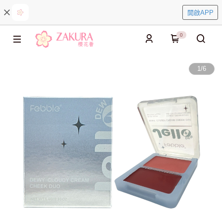
開啟APP
0
1
/
6