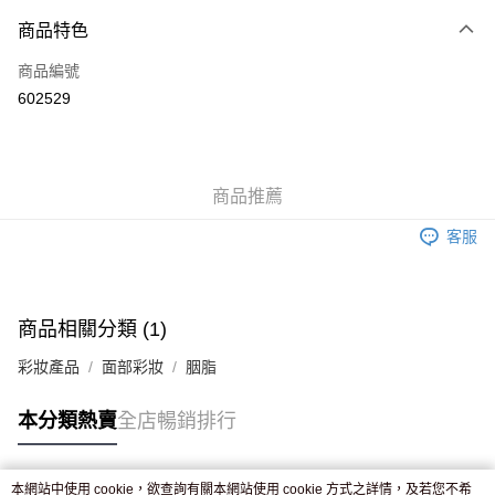
付款方式
商品特色
信用卡
商品編號
Apple Pay
602529
AlipayHK
WeChat Pay
商品推薦
送貨方式
客服
JD京東物流，訂單確認發貨後2-4個工作天送達
運費表
滿 HK$250.00 或以上免運費
付款後門市自取，訂單確認後2-4個工作天到店，7天內取。逾期後
商品相關分類 (1)
訂單作廢，並不會安排重寄
彩妝產品
面部彩妝
胭脂
免運費
本分類熱賣
全店暢銷排行
本網站中使用 cookie，欲查詢有關本網站使用 cookie 方式之詳情，及若您不希