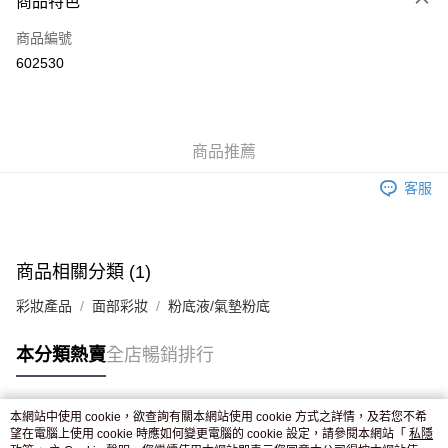
商品特色
信用卡
商品編號
Apple Pay
602530
AlipayHK
WeChat Pay
商品推薦
送貨方式
客服
JD京東物流，訂單確認發貨後2-4個工作天送達
運費表
滿 HK$250.00 或以上免運費
付款後門市自取，訂單確認後2-4個工作天到店，7天內取。逾期後
商品相關分類 (1)
訂單作廢，並不會安排重寄
彩妝產品
面部彩妝
粉底液/氣墊粉底
免運費
本分類熱賣
全店暢銷排行
本網站中使用 cookie，欲查詢有關本網站使用 cookie 方式之詳情，及若您不希
熱門標籤
望在電腦上使用 cookie 時應如何變更電腦的 cookie 設定，請參閱本網站「
私隱