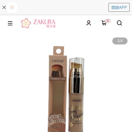
開啟APP
0
1
/
4