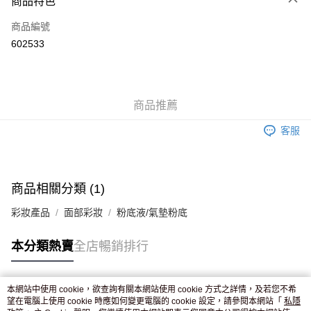
商品特色
信用卡
商品編號
Apple Pay
602533
AlipayHK
WeChat Pay
商品推薦
送貨方式
客服
JD京東物流，訂單確認發貨後2-4個工作天送達
運費表
滿 HK$250.00 或以上免運費
付款後門市自取，訂單確認後2-4個工作天到店，7天內取。逾期後
商品相關分類 (1)
訂單作廢，並不會安排重寄
彩妝產品
面部彩妝
粉底液/氣墊粉底
免運費
本分類熱賣
全店暢銷排行
本網站中使用 cookie，欲查詢有關本網站使用 cookie 方式之詳情，及若您不希
熱門標籤
望在電腦上使用 cookie 時應如何變更電腦的 cookie 設定，請參閱本網站「
私隱