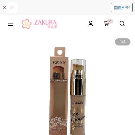
開啟APP
0
1
/
4