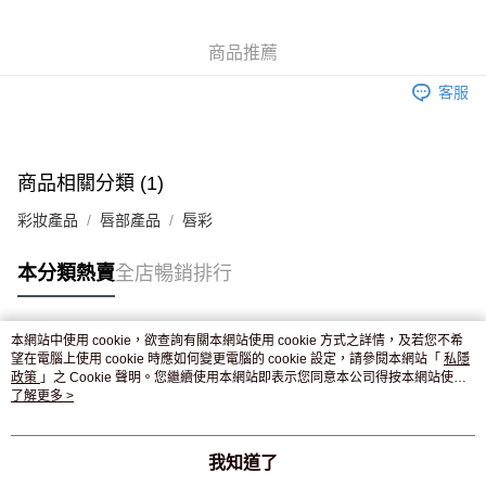
WeChat Pay
商品推薦
送貨方式
客服
JD京東物流，訂單確認發貨後2-4個工作天送達
運費表
滿 HK$250.00 或以上免運費
付款後門市自取，訂單確認後2-4個工作天到店，7天內取。逾期後
商品相關分類 (1)
訂單作廢，並不會安排重寄
彩妝產品
唇部產品
唇彩
免運費
本分類熱賣
全店暢銷排行
本網站中使用 cookie，欲查詢有關本網站使用 cookie 方式之詳情，及若您不希
熱門標籤
望在電腦上使用 cookie 時應如何變更電腦的 cookie 設定，請參閱本網站「
私隱
政策
」之 Cookie 聲明。您繼續使用本網站即表示您同意本公司得按本網站使用
條款之 Cookie 聲明使用 cookie。
了解更多 >
熱銷排行
最新商品
人氣推薦
我知道了