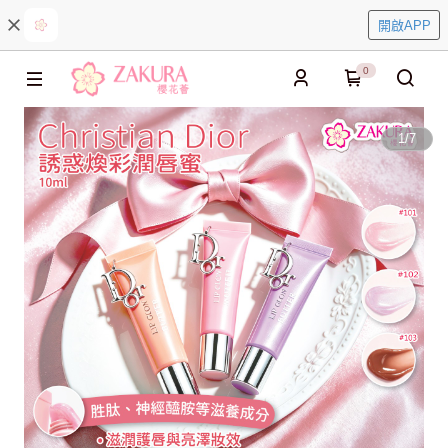
開啟APP
0
1
/
7