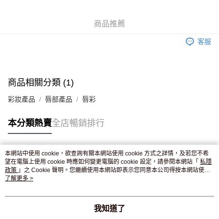
WeChat Pay
商品推薦
送貨方式
客服
JD京東物流，訂單確認發貨後2-4個工作天送達
運費表
滿 HK$250.00 或以上免運費
付款後門市自取，訂單確認後2-4個工作天到店，7天內取。逾期後
商品相關分類 (1)
訂單作廢，並不會安排重寄
彩妝產品
唇部產品
唇彩
免運費
本分類熱賣
全店暢銷排行
本網站中使用 cookie，欲查詢有關本網站使用 cookie 方式之詳情，及若您不希
熱門標籤
望在電腦上使用 cookie 時應如何變更電腦的 cookie 設定，請參閱本網站「
私隱
政策
」之 Cookie 聲明。您繼續使用本網站即表示您同意本公司得按本網站使用
條款之 Cookie 聲明使用 cookie。
了解更多 >
熱銷排行
最新商品
人氣推薦
我知道了