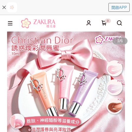
開啟APP
0
1
/
6