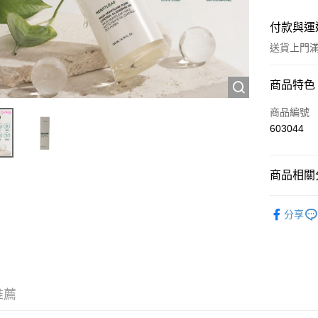
付款與運
送貨上門滿H
付款方式
商品特色
信用卡
商品編號
603044
Apple Pay
AlipayHK
商品相關分
WeChat P
彩妝產品
分享
送貨方式
JD京東物
滿 HK$2
推薦
付款後門市