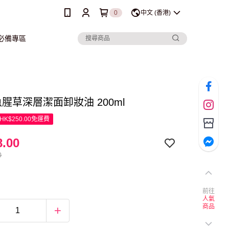
0
中文 (香港)
行必備專區
 魚腥草深層潔面卸妝油 200ml
K$250.00免運費
.00
0
前往
人氣
商品