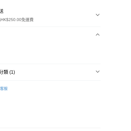
送
K$250.00免運費
類 (1)
ay
卸妝產品
面部卸妝液
客服
流，訂單確認發貨後2-4個工作天送達
運費表
50.00 或以上免運費
自取，訂單確認後2-4個工作天到店，7天內取。逾期後