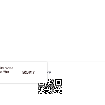
，並不會安排重寄
 cookie
e 聲明使
我知道了
官方APP