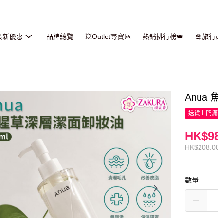
最新優惠
品牌總覽
💥Outlet尋寶區
熱銷排行榜👑
🛅旅
Anua
送貨上門滿H
HK$98
HK$208.0
數量