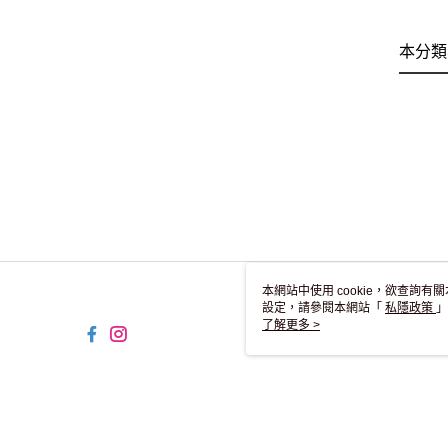
本分類
本網站中使用 cookie，欲查詢有關
設定，請參閱本網站「
私隱政策
」
用 cookie。
了解更多 >