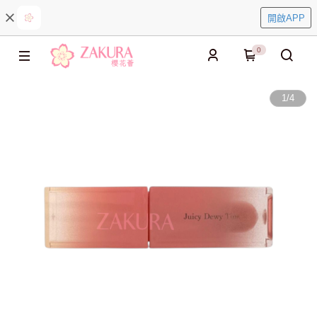
開啟APP
0
1
/
4