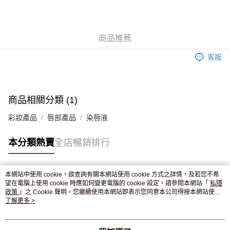
AlipayHK
WeChat Pay
商品推薦
送貨方式
客服
JD京東物流，訂單確認發貨後2-4個工作天送達
運費表
滿 HK$250.00 或以上免運費
付款後門市自取，訂單確認後2-4個工作天到店，7天內取。逾期後
商品相關分類 (1)
訂單作廢，並不會安排重寄
彩妝產品
唇部產品
染唇液
免運費
本分類熱賣
全店暢銷排行
本網站中使用 cookie，欲查詢有關本網站使用 cookie 方式之詳情，及若您不希
熱門標籤
望在電腦上使用 cookie 時應如何變更電腦的 cookie 設定，請參閱本網站「
私隱
政策
」之 Cookie 聲明。您繼續使用本網站即表示您同意本公司得按本網站使用
條款之 Cookie 聲明使用 cookie。
了解更多 >
熱銷排行
最新商品
人氣推薦