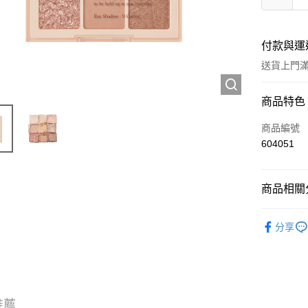
付款與運
送貨上門滿H
付款方式
商品特色
信用卡
商品編號
604051
Apple Pay
AlipayHK
商品相關分
WeChat P
彩妝產品
分享
💎尋寶區 Ou
送貨方式
JD京東物
滿 HK$2
推薦