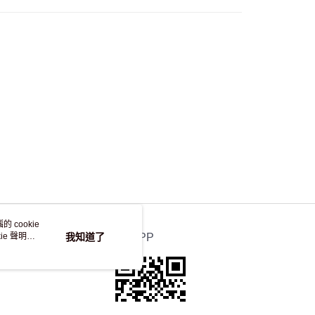
自取，訂單確認後2-4個工作天到店，7天內取。逾期後
，並不會安排重寄
 cookie
e 聲明使
我知道了
官方APP