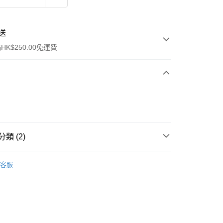
送
K$250.00免運費
類 (2)
ay
眼部彩妝
眼影
客服
tlet🎩
流，訂單確認發貨後2-4個工作天送達
運費表
50.00 或以上免運費