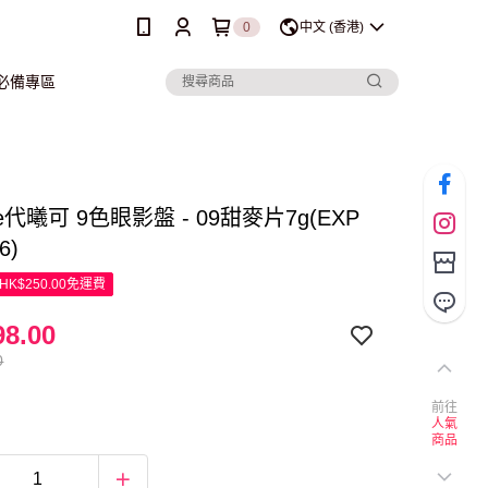
0
中文 (香港)
行必備專區
ue代曦可 9色眼影盤 - 09甜麥片7g(EXP
6)
K$250.00免運費
8.00
0
前往
人氣
商品