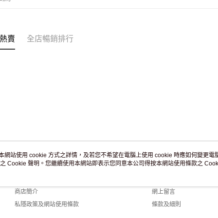
付款後門市
訂單作廢
免運費
熱賣
全店暢銷排行
本網站使用 cookie 方式之詳情，及若您不希望在電腦上使用 cookie 時應如何變更電腦的
之 Cookie 聲明。您繼續使用本網站即表示您同意本公司得按本網站使用條款之 Cooki
關於我們
客戶服務
品牌故事
購物說明
商店簡介
網上留言
私隱政策及網站使用條款
條款及細則
聯絡我們