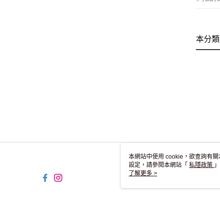
本分類
本網站中使用 cookie，欲查詢有關
設定，請參閱本網站「
私隱政策
」
用 cookie。
了解更多 >