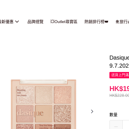
最新優惠
品牌總覽
💥Outlet尋寶區
熱銷排行榜👑
🛅旅
Dasiq
9.7.202
送貨上門滿H
HK$19
HK$228.0
數量