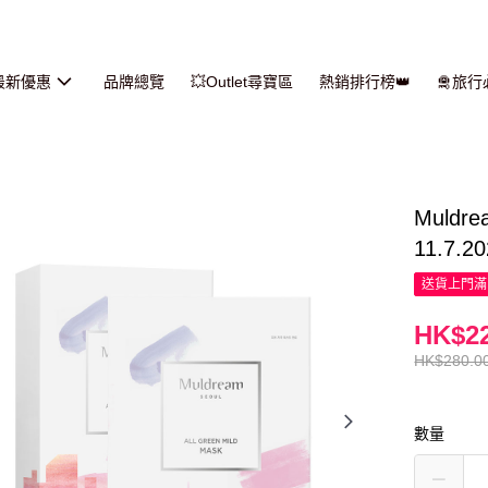
最新優惠
品牌總覽
💥Outlet尋寶區
熱銷排行榜👑
🛅旅
Muld
11.7.20
送貨上門滿H
HK$22
HK$280.0
數量