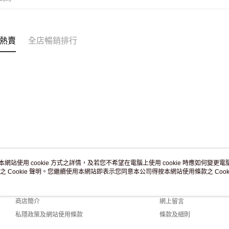
付款後門市
訂單作廢
免運費
熱賣
全店暢銷排行
本網站使用 cookie 方式之詳情，及若您不希望在電腦上使用 cookie 時應如何變更電腦的
之 Cookie 聲明。您繼續使用本網站即表示您同意本公司得按本網站使用條款之 Cooki
關於我們
客戶服務
品牌故事
購物說明
商店簡介
網上留言
私隱政策及網站使用條款
條款及細則
聯絡我們