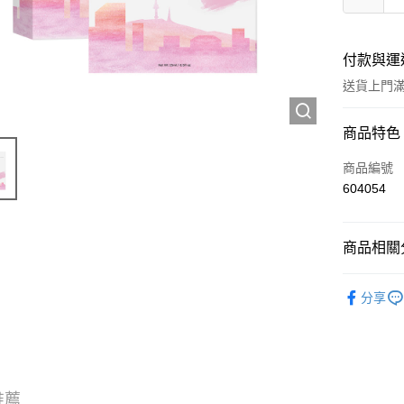
付款與運
送貨上門滿H
付款方式
商品特色
信用卡
商品編號
604054
Apple Pay
AlipayHK
商品相關分
WeChat P
護膚保養
分享
💎尋寶區 Ou
送貨方式
JD京東物
滿 HK$2
推薦