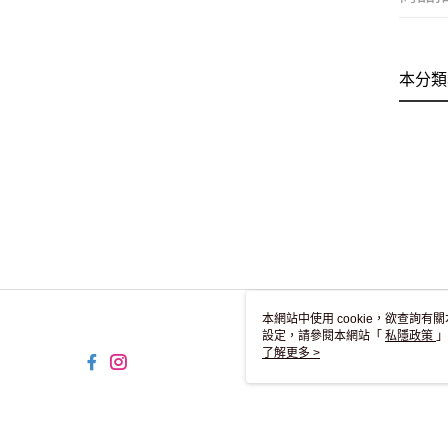
本分類
本網站中使用 cookie，欲查詢有關
設定，請參閱本網站「
私隱政策
」
用 cookie。
了解更多 >