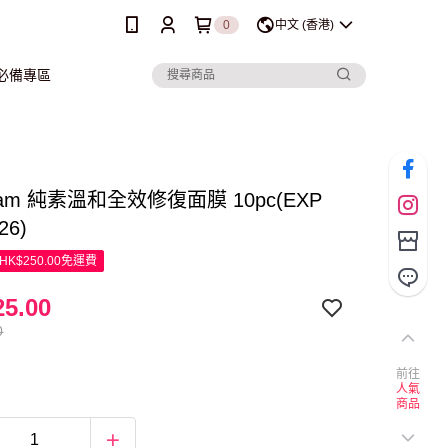
0
中文 (香港)
行必備專區
ream 純素溫和全效修復面膜 10pc(EXP
26)
K$250.00免運費
5.00
0
前往
人氣
商品