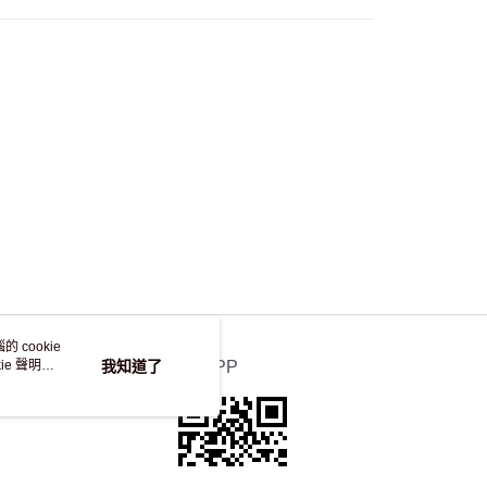
自取，訂單確認後2-4個工作天到店，7天內取。逾期後
，並不會安排重寄
 cookie
e 聲明使
我知道了
官方APP