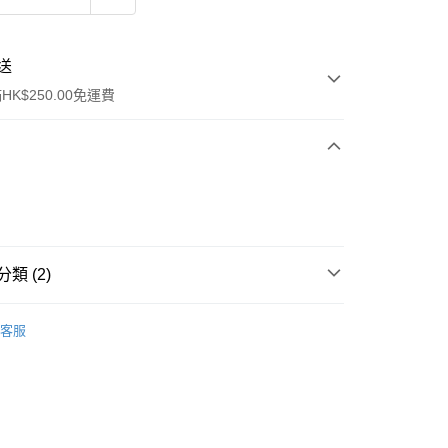
送
K$250.00免運費
類 (2)
ay
面膜
片裝面膜
客服
tlet🎩
流，訂單確認發貨後2-4個工作天送達
運費表
50.00 或以上免運費