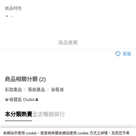
AlipayHK
商品特色
WeChat Pay
-
送貨方式
JD京東物流，訂單確認發貨後2-4個工作天送達
運費表
商品推薦
滿 HK$250.00 或以上免運費
客服
付款後門市自取，訂單確認後2-4個工作天到店，7天內取。逾期後
訂單作廢，並不會安排重寄
免運費
商品相關分類 (2)
彩妝產品
唇部產品
染唇液
💎尋寶區 Outlet🎩
本分類熱賣
全店暢銷排行
本網站中使用 cookie，欲查詢有關本網站使用 cookie 方式之詳情，及若您不希