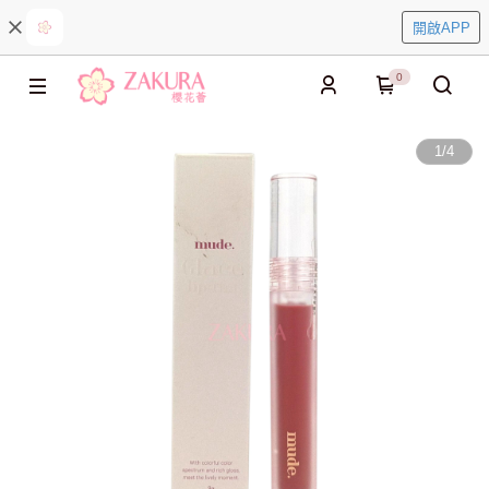
開啟APP
0
1
/
4