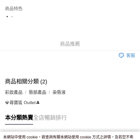
AlipayHK
商品特色
WeChat Pay
-
送貨方式
JD京東物流，訂單確認發貨後2-4個工作天送達
運費表
商品推薦
滿 HK$250.00 或以上免運費
客服
付款後門市自取，訂單確認後2-4個工作天到店，7天內取。逾期後
訂單作廢，並不會安排重寄
免運費
商品相關分類 (2)
彩妝產品
唇部產品
染唇液
💎尋寶區 Outlet🎩
本分類熱賣
全店暢銷排行
本網站中使用 cookie，欲查詢有關本網站使用 cookie 方式之詳情，及若您不希