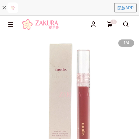
開啟APP
0
1
/
4