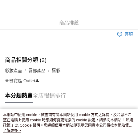
AlipayHK
WeChat Pay
商品推薦
送貨方式
客服
JD京東物流，訂單確認發貨後2-4個工作天送達
運費表
滿 HK$250.00 或以上免運費
付款後門市自取，訂單確認後2-4個工作天到店，7天內取。逾期後
商品相關分類 (2)
訂單作廢，並不會安排重寄
彩妝產品
唇部產品
唇彩
免運費
💎尋寶區 Outlet🎩
本分類熱賣
全店暢銷排行
本網站中使用 cookie，欲查詢有關本網站使用 cookie 方式之詳情，及若您不希
熱門標籤
望在電腦上使用 cookie 時應如何變更電腦的 cookie 設定，請參閱本網站「
私隱
政策
」之 Cookie 聲明。您繼續使用本網站即表示您同意本公司得按本網站使用
條款之 Cookie 聲明使用 cookie。
了解更多 >
熱銷排行
最新商品
人氣推薦