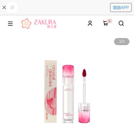
開啟APP
0
1
/
3