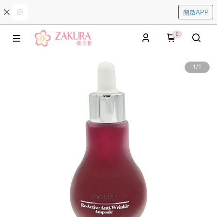
開啟APP
0
1
/
1