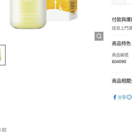
付款與運
送貨上門滿H
付款方式
商品特色
信用卡
商品編號
604090
Apple Pay
AlipayHK
商品相關分
WeChat P
護膚保養
分享
💎尋寶區 Ou
送貨方式
JD京東物
滿 HK$2
推薦