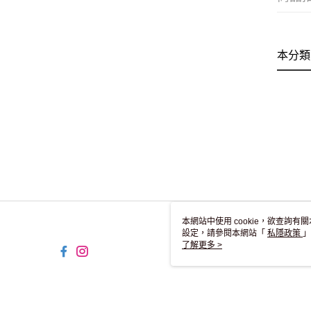
本分類
本網站中使用 cookie，欲查詢有關
設定，請參閱本網站「
私隱政策
」
用 cookie。
了解更多 >