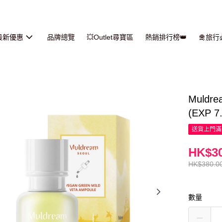
最新優惠
品牌總覽
💥Outlet尋寶區
熱銷排行榜👑
🛅旅
Muld
(EXP 7
送貨上門滿H
HK$30
HK$380.0
數量