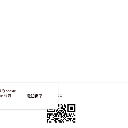
自取，訂單確認後2-4個工作天到店，7天內取。逾期後
，並不會安排重寄
 cookie
e 聲明使
我知道了
官方APP