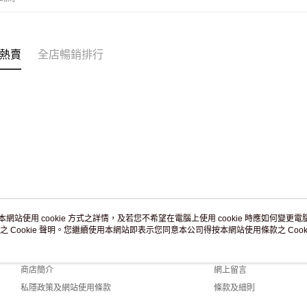
付款後門市
訂單作廢
免運費
熱賣
全店暢銷排行
本網站使用 cookie 方式之詳情，及若您不希望在電腦上使用 cookie 時應如何變更電腦的
之 Cookie 聲明。您繼續使用本網站即表示您同意本公司得按本網站使用條款之 Cooki
關於我們
客戶服務
品牌故事
購物說明
商店簡介
網上留言
私隱政策及網站使用條款
條款及細則
聯絡我們