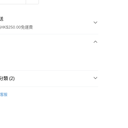
送
K$250.00免運費
類 (2)
ay
面部精華
精華
客服
tlet🎩
流，訂單確認發貨後2-4個工作天送達
運費表
50.00 或以上免運費