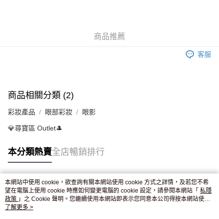
AlipayHK
WeChat Pay
商品推薦
送貨方式
客服
JD京東物流，訂單確認發貨後2-4個工作天送達
運費表
滿 HK$250.00 或以上免運費
付款後門市自取，訂單確認後2-4個工作天到店，7天內取。逾期後
商品相關分類 (2)
訂單作廢，並不會安排重寄
彩妝產品
眼部彩妝
眼影
免運費
💎尋寶區 Outlet🎩
本分類熱賣
全店暢銷排行
本網站中使用 cookie，欲查詢有關本網站使用 cookie 方式之詳情，及若您不希
熱門標籤
望在電腦上使用 cookie 時應如何變更電腦的 cookie 設定，請參閱本網站「
私隱
政策
」之 Cookie 聲明。您繼續使用本網站即表示您同意本公司得按本網站使用
條款之 Cookie 聲明使用 cookie。
了解更多 >
熱銷排行
最新商品
人氣推薦