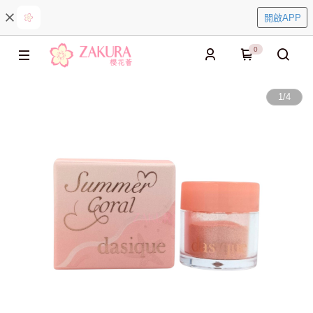
開啟APP
0
1
/
4