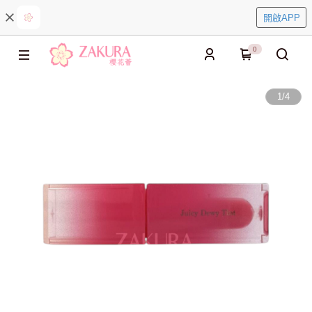
開啟APP
0
1
/
4