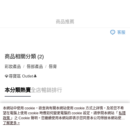
AlipayHK
WeChat Pay
商品推薦
送貨方式
客服
JD京東物流，訂單確認發貨後2-4個工作天送達
運費表
滿 HK$250.00 或以上免運費
付款後門市自取，訂單確認後2-4個工作天到店，7天內取。逾期後
商品相關分類 (2)
訂單作廢，並不會安排重寄
彩妝產品
唇部產品
唇膏
免運費
💎尋寶區 Outlet🎩
本分類熱賣
全店暢銷排行
本網站中使用 cookie，欲查詢有關本網站使用 cookie 方式之詳情，及若您不希
熱門標籤
望在電腦上使用 cookie 時應如何變更電腦的 cookie 設定，請參閱本網站「
私隱
政策
」之 Cookie 聲明。您繼續使用本網站即表示您同意本公司得按本網站使用
條款之 Cookie 聲明使用 cookie。
了解更多 >
熱銷排行
最新商品
人氣推薦