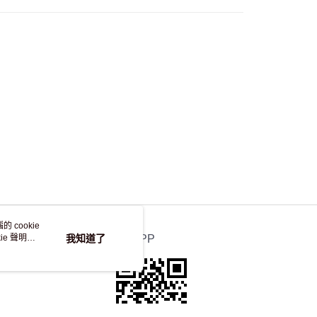
自取，訂單確認後2-4個工作天到店，7天內取。逾期後
，並不會安排重寄
 cookie
e 聲明使
我知道了
官方APP