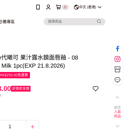
0
中文 (香港)
行必備專區
que代曦可 果汁露水鏡面唇釉 - 08
 Milk 1pc(EXP 21.8.2026)
K$250.00免運費
.00
即買即享價
0
前往
人氣
商品