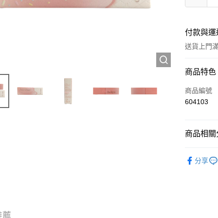
付款與運
送貨上門滿H
付款方式
商品特色
信用卡
商品編號
604103
Apple Pay
AlipayHK
商品相關分
WeChat P
彩妝產品
分享
💎尋寶區 Ou
送貨方式
JD京東物
滿 HK$2
推薦