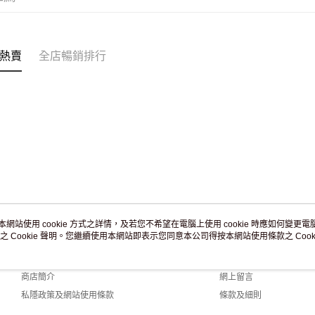
付款後門市
訂單作廢
免運費
熱賣
全店暢銷排行
本網站使用 cookie 方式之詳情，及若您不希望在電腦上使用 cookie 時應如何變更電腦的
之 Cookie 聲明。您繼續使用本網站即表示您同意本公司得按本網站使用條款之 Cooki
關於我們
客戶服務
品牌故事
購物說明
商店簡介
網上留言
私隱政策及網站使用條款
條款及細則
聯絡我們