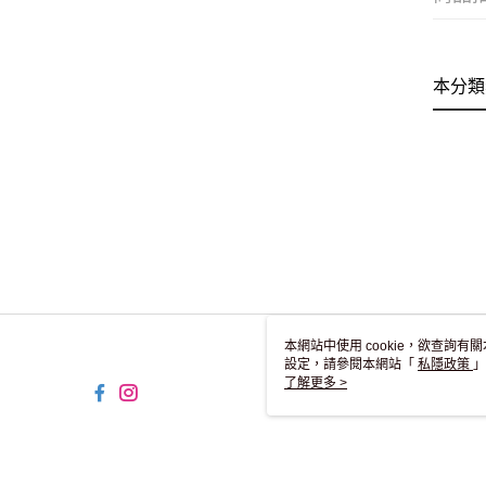
本分類
本網站中使用 cookie，欲查詢有關
設定，請參閱本網站「
私隱政策
」
用 cookie。
了解更多 >