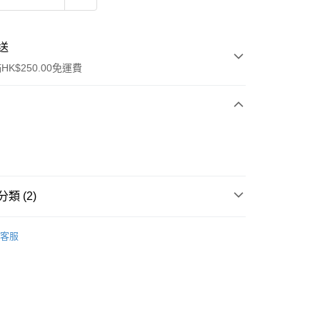
送
K$250.00免運費
類 (2)
ay
唇部產品
唇膏
客服
tlet🎩
流，訂單確認發貨後2-4個工作天送達
運費表
50.00 或以上免運費