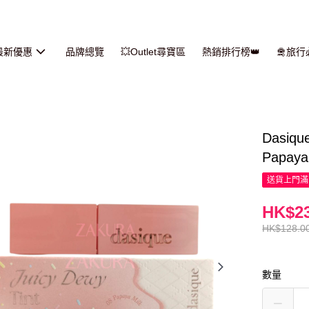
最新優惠
品牌總覽
💥Outlet尋寶區
熱銷排行榜👑
🛅旅
Dasi
Papaya
送貨上門滿H
HK$23
HK$128.0
數量