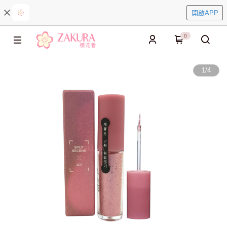
開啟APP
0
1
/
4