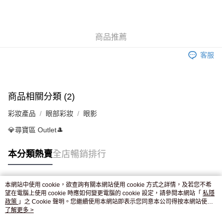
AlipayHK
WeChat Pay
商品推薦
送貨方式
客服
JD京東物流，訂單確認發貨後2-4個工作天送達
運費表
滿 HK$250.00 或以上免運費
付款後門市自取，訂單確認後2-4個工作天到店，7天內取。逾期後
商品相關分類 (2)
訂單作廢，並不會安排重寄
彩妝產品
眼部彩妝
眼影
免運費
💎尋寶區 Outlet🎩
本分類熱賣
全店暢銷排行
本網站中使用 cookie，欲查詢有關本網站使用 cookie 方式之詳情，及若您不希
熱門標籤
望在電腦上使用 cookie 時應如何變更電腦的 cookie 設定，請參閱本網站「
私隱
政策
」之 Cookie 聲明。您繼續使用本網站即表示您同意本公司得按本網站使用
條款之 Cookie 聲明使用 cookie。
了解更多 >
熱銷排行
最新商品
人氣推薦