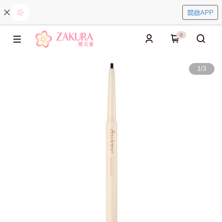
開啟APP
0
1
/
3