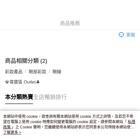
AlipayHK
WeChat Pay
商品推薦
送貨方式
客服
JD京東物流，訂單確認發貨後2-4個工作天送達
運費表
滿 HK$250.00 或以上免運費
付款後門市自取，訂單確認後2-4個工作天到店，7天內取。逾期後
商品相關分類 (2)
訂單作廢，並不會安排重寄
彩妝產品
眼部彩妝
眼線
免運費
💎尋寶區 Outlet🎩
本分類熱賣
全店暢銷排行
本網站中使用 cookie，欲查詢有關本網站使用 cookie 方式之詳情，及若您不希
熱門標籤
望在電腦上使用 cookie 時應如何變更電腦的 cookie 設定，請參閱本網站「
私隱
政策
」之 Cookie 聲明。您繼續使用本網站即表示您同意本公司得按本網站使用
條款之 Cookie 聲明使用 cookie。
了解更多 >
熱銷排行
最新商品
人氣推薦