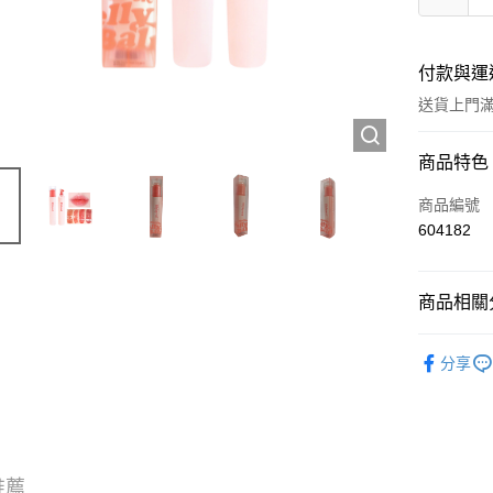
付款與運
送貨上門滿H
付款方式
商品特色
信用卡
商品編號
604182
Apple Pay
AlipayHK
商品相關分
WeChat P
彩妝產品
分享
💎尋寶區 Ou
送貨方式
JD京東物
滿 HK$2
推薦