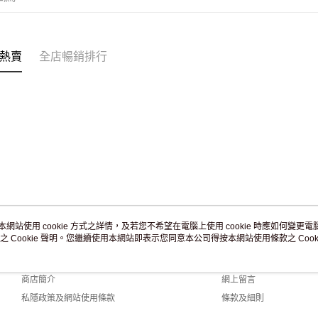
付款後門市
訂單作廢
免運費
熱賣
全店暢銷排行
本網站使用 cookie 方式之詳情，及若您不希望在電腦上使用 cookie 時應如何變更電腦的
之 Cookie 聲明。您繼續使用本網站即表示您同意本公司得按本網站使用條款之 Cooki
關於我們
客戶服務
品牌故事
購物說明
商店簡介
網上留言
私隱政策及網站使用條款
條款及細則
聯絡我們