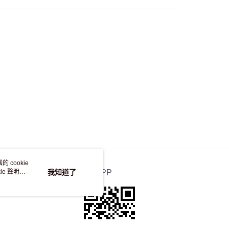
自取，訂單確認後2-4個工作天到店，7天內取。逾期後
，並不會安排重寄
 cookie
e 聲明使
我知道了
官方APP