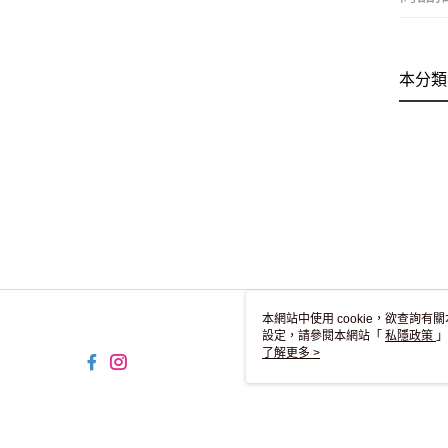
本分類
本網站中使用 cookie，欲查詢有關
設定，請參閱本網站「
私隱政策
」
用 cookie。
了解更多 >