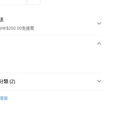
送
K$250.00免運費
類 (2)
ay
唇部產品
唇彩
客服
tlet🎩
流，訂單確認發貨後2-4個工作天送達
運費表
50.00 或以上免運費