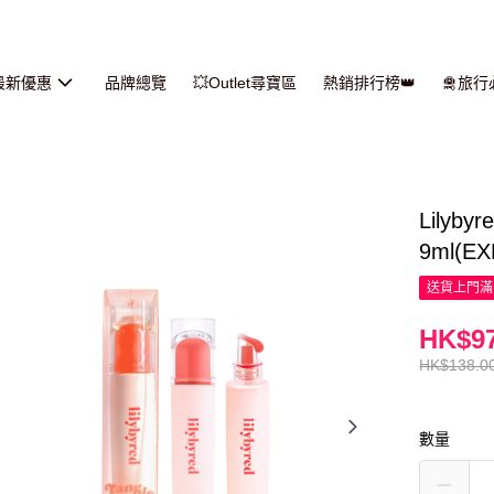
最新優惠
品牌總覽
💥Outlet尋寶區
熱銷排行榜👑
🛅旅
Lilyby
9ml(EX
送貨上門滿H
HK$97
HK$138.0
數量