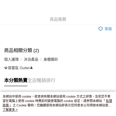
AlipayHK
WeChat Pay
商品推薦
送貨方式
客服
JD京東物流，訂單確認發貨後2-4個工作天送達
運費表
滿 HK$250.00 或以上免運費
付款後門市自取，訂單確認後2-4個工作天到店，7天內取。逾期後
商品相關分類 (2)
訂單作廢，並不會安排重寄
個人護理
沐浴產品
身體磨砂
免運費
💎尋寶區 Outlet🎩
本分類熱賣
全店暢銷排行
本網站中使用 cookie，欲查詢有關本網站使用 cookie 方式之詳情，及若您不希
熱門標籤
望在電腦上使用 cookie 時應如何變更電腦的 cookie 設定，請參閱本網站「
私隱
政策
」之 Cookie 聲明。您繼續使用本網站即表示您同意本公司得按本網站使用
條款之 Cookie 聲明使用 cookie。
了解更多 >
熱銷排行
最新商品
人氣推薦