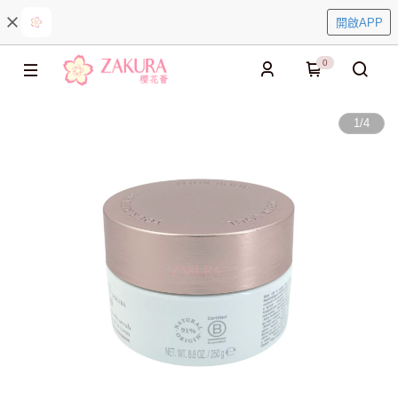
開啟APP
0
1
/
4