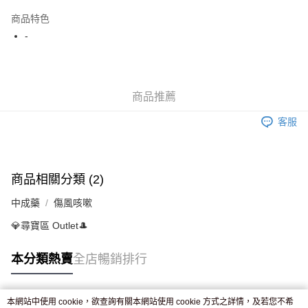
AlipayHK
商品特色
WeChat Pay
-
送貨方式
JD京東物流，訂單確認發貨後2-4個工作天送達
運費表
商品推薦
滿 HK$250.00 或以上免運費
客服
付款後門市自取，訂單確認後2-4個工作天到店，7天內取。逾期後
訂單作廢，並不會安排重寄
免運費
商品相關分類 (2)
中成藥
傷風咳嗽
💎尋寶區 Outlet🎩
本分類熱賣
全店暢銷排行
本網站中使用 cookie，欲查詢有關本網站使用 cookie 方式之詳情，及若您不希