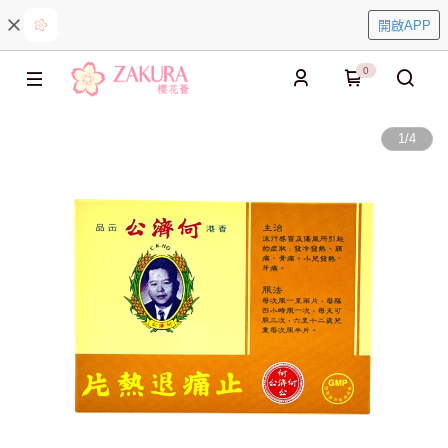
開啟APP
0
1
/
4