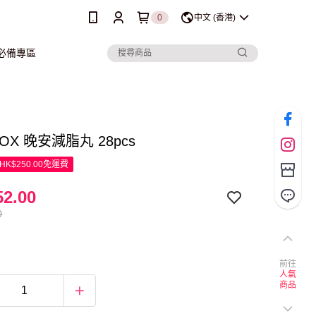
0
中文 (香港)
行必備專區
BOX 晚安減脂丸 28pcs
K$250.00免運費
2.00
0
前往
人氣
商品