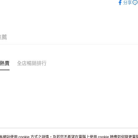
分享
訂單作廢
免運費
推薦
熱賣
全店暢銷排行
本網站使用 cookie 方式之詳情，及若您不希望在電腦上使用 cookie 時應如何變更電腦的