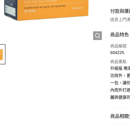
付款與運
送貨上門滿H
付款方式
商品特色
信用卡
商品編號
604225
Apple Pay
商品重點
AlipayHK
升級版 晚
功效外，
WeChat P
一包，讓
內而外打
送貨方式
麗與健康
JD京東物
滿 HK$2
商品相關分
付款後門市
西藥製品/