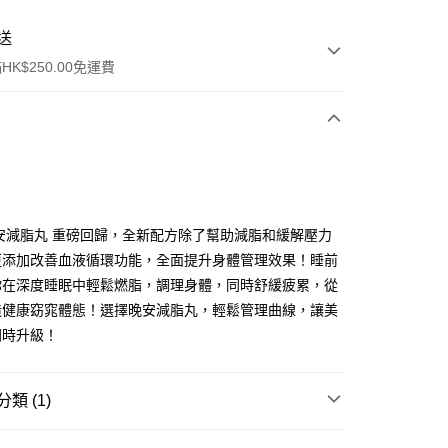
送
K$250.00免運費
安減脂丸 重磅回歸，全新配方除了幫助減脂和緩解壓力
更添加改善血液循環功能，全面提升身體管理效果！睡前
ay
你在深度睡眠中輕鬆燃脂，調理身體，同時舒緩疲累，從
造健康窈窕體態！選擇晚安減脂丸，輕鬆管理曲線，讓美
同時升級！
流，訂單確認發貨後2-4個工作天送達
運費表
50.00 或以上免運費
類 (1)
自取，訂單確認後2-4個工作天到店，7天內取。逾期後
保健品
美肌養顏及纖體修身
體重管理