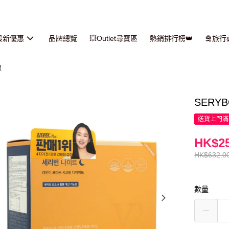
最新優惠
品牌總覽
💥Outlet尋寶區
熱銷排行榜👑
🛅旅
理
SERY
送貨上門滿H
HK$25
HK$632.0
數量