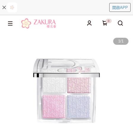
開啟APP
0
1
/
1