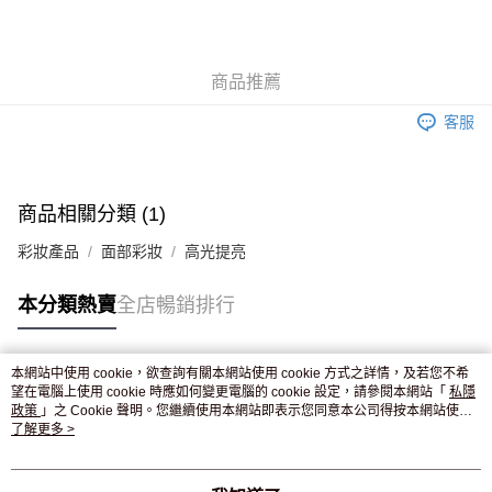
AlipayHK
WeChat Pay
商品推薦
送貨方式
客服
JD京東物流，訂單確認發貨後2-4個工作天送達
運費表
滿 HK$250.00 或以上免運費
付款後門市自取，訂單確認後2-4個工作天到店，7天內取。逾期後
商品相關分類 (1)
訂單作廢，並不會安排重寄
彩妝產品
面部彩妝
高光提亮
免運費
本分類熱賣
全店暢銷排行
本網站中使用 cookie，欲查詢有關本網站使用 cookie 方式之詳情，及若您不希
熱門標籤
望在電腦上使用 cookie 時應如何變更電腦的 cookie 設定，請參閱本網站「
私隱
政策
」之 Cookie 聲明。您繼續使用本網站即表示您同意本公司得按本網站使用
條款之 Cookie 聲明使用 cookie。
了解更多 >
熱銷排行
最新商品
人氣推薦