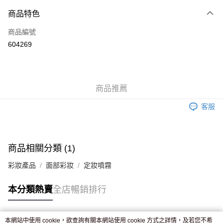
付款方式
商品特色
信用卡
商品編號
Apple Pay
604269
AlipayHK
WeChat Pay
商品推薦
送貨方式
客服
JD京東物流，訂單確認發貨後2-4個工作天送達
運費表
滿 HK$250.00 或以上免運費
付款後門市自取，訂單確認後2-4個工作天到店，7天內取。逾期後
商品相關分類 (1)
訂單作廢，並不會安排重寄
彩妝產品
面部彩妝
定妝噴霧
免運費
本分類熱賣
全店暢銷排行
本網站中使用 cookie，欲查詢有關本網站使用 cookie 方式之詳情，及若您不希