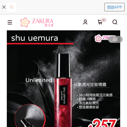
開啟APP
0
1
/
2