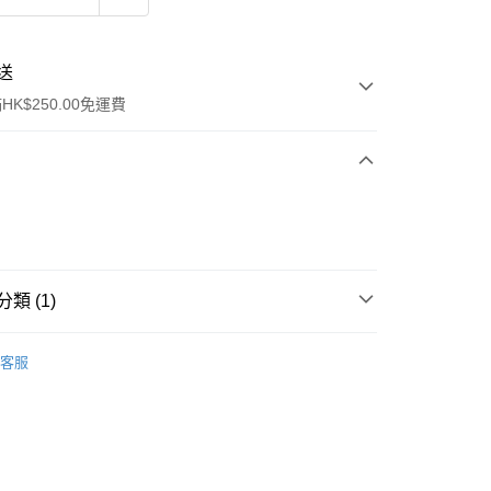
送
K$250.00免運費
類 (1)
ay
中性香水
淡香水
客服
流，訂單確認發貨後2-4個工作天送達
運費表
50.00 或以上免運費