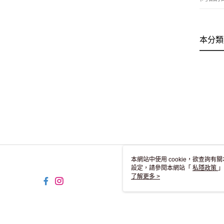
本分類
本網站中使用 cookie，欲查詢有關
設定，請參閱本網站「
私隱政策
」
用 cookie。
了解更多 >