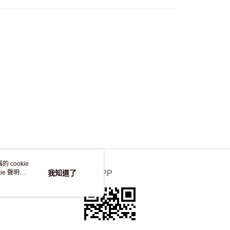
自取，訂單確認後2-4個工作天到店，7天內取。逾期後
，並不會安排重寄
 cookie
e 聲明使
我知道了
官方APP