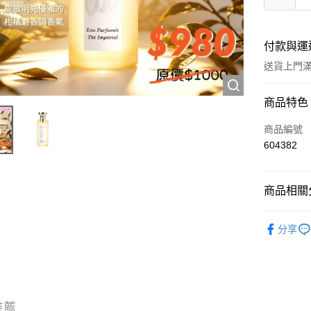
付款與運
送貨上門滿H
付款方式
商品特色
信用卡
商品編號
604382
Apple Pay
AlipayHK
商品相關分
WeChat P
香水產品
分享
送貨方式
JD京東物
滿 HK$2
推薦