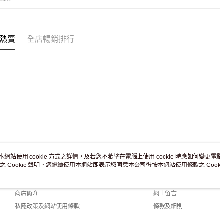
付款後門市
訂單作廢
免運費
熱賣
全店暢銷排行
本網站使用 cookie 方式之詳情，及若您不希望在電腦上使用 cookie 時應如何變更電腦的
之 Cookie 聲明。您繼續使用本網站即表示您同意本公司得按本網站使用條款之 Cooki
關於我們
客戶服務
品牌故事
購物說明
商店簡介
網上留言
私隱政策及網站使用條款
條款及細則
聯絡我們