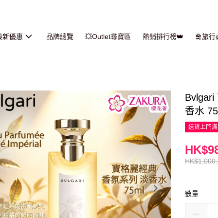
最新優惠
品牌總覽
💥Outlet尋寶區
熱銷排行榜👑
🛅旅
Bvlgar
香水 75
送貨上門滿H
HK$98
HK$1,000
數量