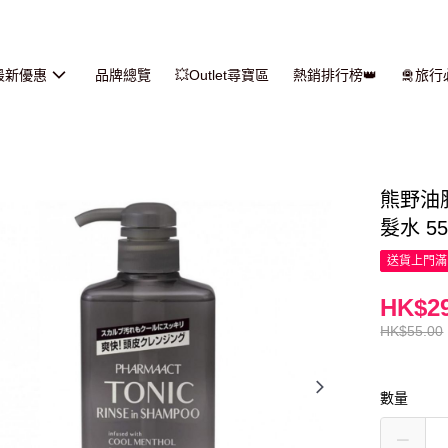
最新優惠
品牌總覽
💥Outlet尋寶區
熱銷排行榜👑
🛅旅
熊野油脂
髮水 55
送貨上門滿H
HK$29
HK$55.00
數量