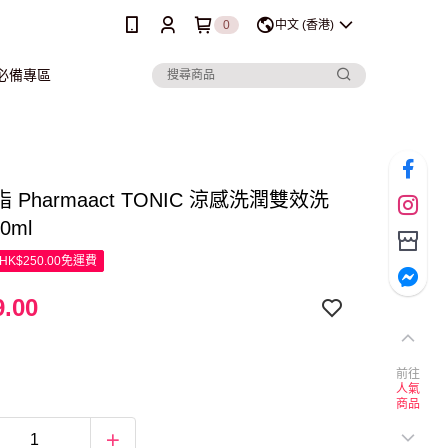
0
中文 (香港)
行必備專區
 Pharmaact TONIC 涼感洗潤雙效洗
0ml
K$250.00免運費
.00
前往
人氣
商品