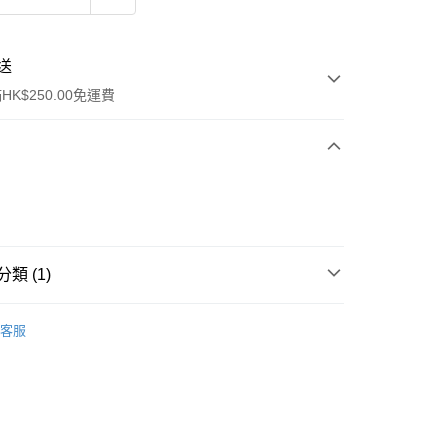
送
K$250.00免運費
類 (1)
ay
洗髮產品
洗頭水
客服
流，訂單確認發貨後2-4個工作天送達
運費表
50.00 或以上免運費