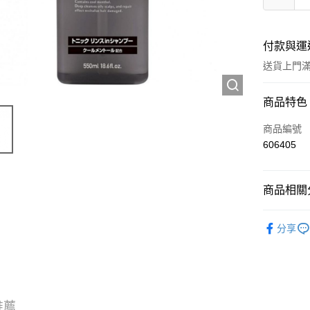
付款與運
送貨上門滿H
付款方式
商品特色
信用卡
商品編號
606405
Apple Pay
AlipayHK
商品相關分
WeChat P
頭髮產品
分享
送貨方式
JD京東物
滿 HK$2
推薦