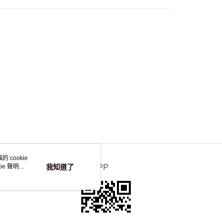
自取，訂單確認後2-4個工作天到店，7天內取。逾期後
，並不會安排重寄
 cookie
e 聲明使
我知道了
官方APP