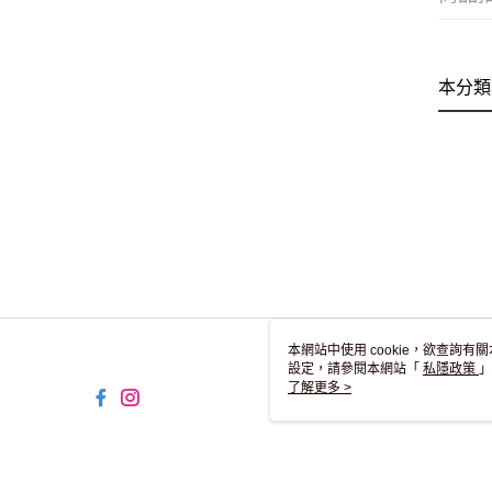
本分類
本網站中使用 cookie，欲查詢有關
設定，請參閱本網站「
私隱政策
」
用 cookie。
了解更多 >