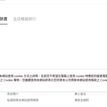
付款後門市
訂單作廢
免運費
熱賣
全店暢銷排行
本網站使用 cookie 方式之詳情，及若您不希望在電腦上使用 cookie 時應如何變更電腦的
之 Cookie 聲明。您繼續使用本網站即表示您同意本公司得按本網站使用條款之 Cooki
關於我們
客戶服務
品牌故事
購物說明
商店簡介
網上留言
私隱政策及網站使用條款
條款及細則
聯絡我們