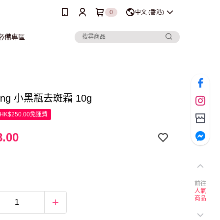
0
中文 (香港)
行必備專區
ung 小黑瓶去斑霜 10g
K$250.00免運費
.00
前往
人氣
商品