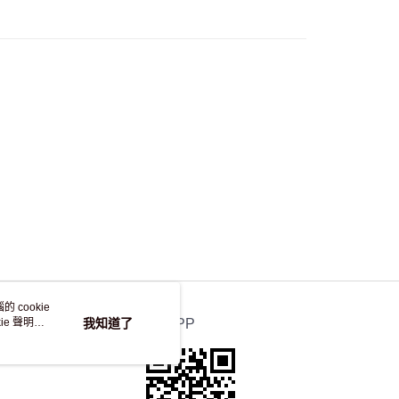
，並不會安排重寄
 cookie
e 聲明使
我知道了
官方APP