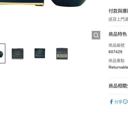
付款與運
送貨上門滿H
付款方式
商品特色
信用卡
商品編號
607429
Apple Pay
商品重點
AlipayHK
Returnabl
WeChat P
商品相關分
送貨方式
護膚保養
分享
JD京東物
滿 HK$2
付款後門市