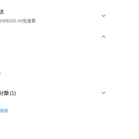
送
K$250.00免運費
e
ay
類 (1)
乳液/面霜
面霜
客服
流，訂單確認發貨後2-4個工作天送達
運費表
50.00 或以上免運費
自取，訂單確認後2-4個工作天到店，7天內取。逾期後