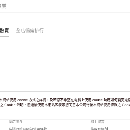
訂單作廢
推薦
免運費
熱賣
全店暢銷排行
本網站使用 cookie 方式之詳情，及若您不希望在電腦上使用 cookie 時應如何變更電腦的
之 Cookie 聲明。您繼續使用本網站即表示您同意本公司得按本網站使用條款之 Cooki
關於我們
客戶服務
品牌故事
購物說明
商店簡介
網上留言
私隱政策及網站使用條款
條款及細則