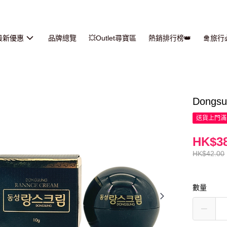
最新優惠
品牌總覽
💥Outlet尋寶區
熱銷排行榜👑
🛅旅
Dongs
送貨上門滿H
HK$38
HK$42.00
數量