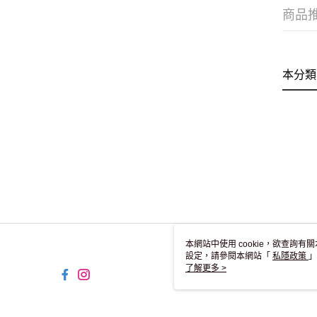
商品
本分類
本網站中使用 cookie，欲查詢有關
設定，請參閱本網站「
私隱政策
」
用 cookie。
了解更多 >