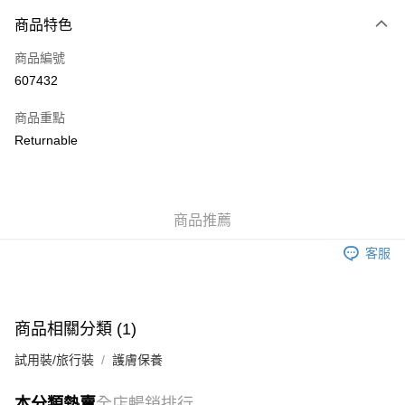
付款方式
商品特色
信用卡
商品編號
Apple Pay
607432
AlipayHK
商品重點
WeChat Pay
Returnable
送貨方式
JD京東物流，訂單確認發貨後2-4個工作天送達
運費表
商品推薦
滿 HK$250.00 或以上免運費
客服
付款後門市自取，訂單確認後2-4個工作天到店，7天內取。逾期後
訂單作廢，並不會安排重寄
免運費
商品相關分類 (1)
試用裝/旅行裝
護膚保養
本分類熱賣
全店暢銷排行