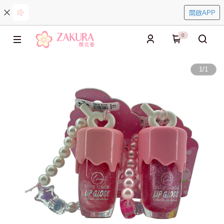
開啟APP
0
1
/
1