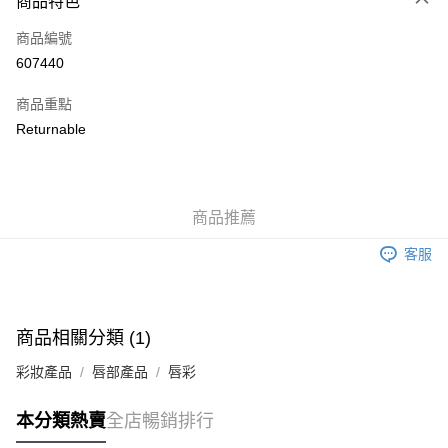
商品特色
信用卡
商品編號
Apple Pay
607440
AlipayHK
商品重點
WeChat Pay
Returnable
送貨方式
JD京東物流，訂單確認發貨後2-4個工作天送達
運費表
商品推薦
滿 HK$250.00 或以上免運費
客服
付款後門市自取，訂單確認後2-4個工作天到店，7天內取。逾期後
訂單作廢，並不會安排重寄
免運費
商品相關分類 (1)
彩妝產品
唇部產品
唇彩
本分類熱賣
全店暢銷排行