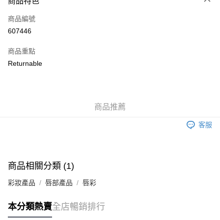
商品特色
信用卡
商品編號
Apple Pay
607446
AlipayHK
商品重點
WeChat Pay
Returnable
送貨方式
JD京東物流，訂單確認發貨後2-4個工作天送達
運費表
商品推薦
滿 HK$250.00 或以上免運費
客服
付款後門市自取，訂單確認後2-4個工作天到店，7天內取。逾期後
訂單作廢，並不會安排重寄
免運費
商品相關分類 (1)
彩妝產品
唇部產品
唇彩
本分類熱賣
全店暢銷排行