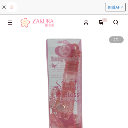
開啟APP
0
1
/
1