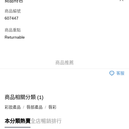
商品特色
信用卡
商品編號
Apple Pay
607447
AlipayHK
商品重點
WeChat Pay
Returnable
送貨方式
JD京東物流，訂單確認發貨後2-4個工作天送達
運費表
商品推薦
滿 HK$250.00 或以上免運費
客服
付款後門市自取，訂單確認後2-4個工作天到店，7天內取。逾期後
訂單作廢，並不會安排重寄
免運費
商品相關分類 (1)
彩妝產品
唇部產品
唇彩
本分類熱賣
全店暢銷排行