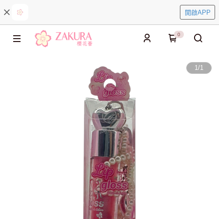
開啟APP
0
1
/
1