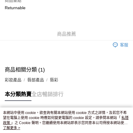
商品重點
WeChat Pay
Returnable
送貨方式
JD京東物流，訂單確認發貨後2-4個工作天送達
運費表
商品推薦
滿 HK$250.00 或以上免運費
客服
付款後門市自取，訂單確認後2-4個工作天到店，7天內取。逾期後
訂單作廢，並不會安排重寄
免運費
商品相關分類 (1)
彩妝產品
唇部產品
唇彩
本分類熱賣
全店暢銷排行
本網站中使用 cookie，欲查詢有關本網站使用 cookie 方式之詳情，及若您不希
熱門標籤
望在電腦上使用 cookie 時應如何變更電腦的 cookie 設定，請參閱本網站「
私隱
政策
」之 Cookie 聲明。您繼續使用本網站即表示您同意本公司得按本網站使用
條款之 Cookie 聲明使用 cookie。
了解更多 >
熱銷排行
最新商品
人氣推薦