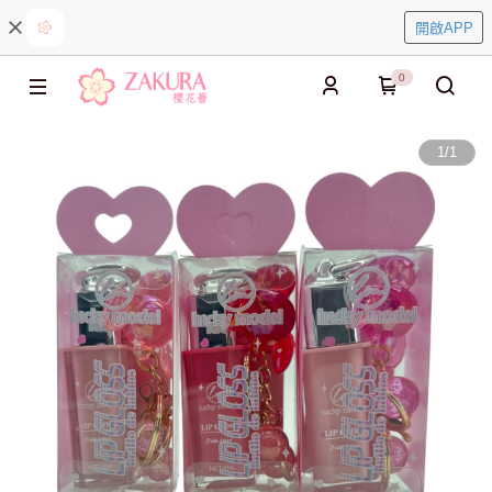
開啟APP
0
1
/
1