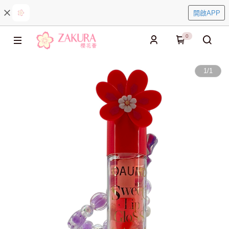
開啟APP
0
1
/
1