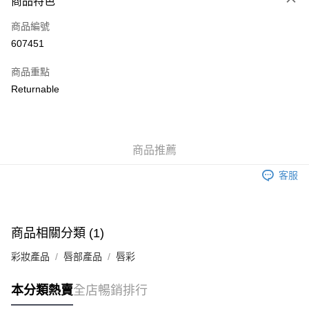
商品特色
信用卡
商品編號
Apple Pay
607451
AlipayHK
商品重點
WeChat Pay
Returnable
送貨方式
JD京東物流，訂單確認發貨後2-4個工作天送達
運費表
商品推薦
滿 HK$250.00 或以上免運費
客服
付款後門市自取，訂單確認後2-4個工作天到店，7天內取。逾期後
訂單作廢，並不會安排重寄
免運費
商品相關分類 (1)
彩妝產品
唇部產品
唇彩
本分類熱賣
全店暢銷排行