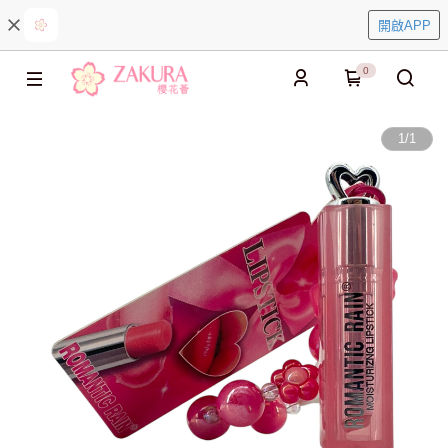
開啟APP
0
1
/
1