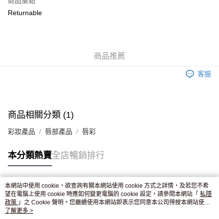
商品重點
WeChat Pay
Returnable
送貨方式
JD京東物流，訂單確認發貨後2-4個工作天送達
運費表
商品推薦
滿 HK$250.00 或以上免運費
客服
付款後門市自取，訂單確認後2-4個工作天到店，7天內取。逾期後
訂單作廢，並不會安排重寄
免運費
商品相關分類 (1)
彩妝產品
唇部產品
唇彩
本分類熱賣
全店暢銷排行
本網站中使用 cookie，欲查詢有關本網站使用 cookie 方式之詳情，及若您不希
熱門標籤
望在電腦上使用 cookie 時應如何變更電腦的 cookie 設定，請參閱本網站「
私隱
政策
」之 Cookie 聲明。您繼續使用本網站即表示您同意本公司得按本網站使用
條款之 Cookie 聲明使用 cookie。
了解更多 >
熱銷排行
最新商品
人氣推薦