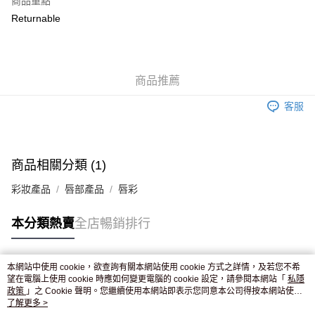
商品重點
WeChat Pay
Returnable
送貨方式
JD京東物流，訂單確認發貨後2-4個工作天送達
運費表
商品推薦
滿 HK$250.00 或以上免運費
客服
付款後門市自取，訂單確認後2-4個工作天到店，7天內取。逾期後
訂單作廢，並不會安排重寄
免運費
商品相關分類 (1)
彩妝產品
唇部產品
唇彩
本分類熱賣
全店暢銷排行
本網站中使用 cookie，欲查詢有關本網站使用 cookie 方式之詳情，及若您不希
熱門標籤
望在電腦上使用 cookie 時應如何變更電腦的 cookie 設定，請參閱本網站「
私隱
政策
」之 Cookie 聲明。您繼續使用本網站即表示您同意本公司得按本網站使用
條款之 Cookie 聲明使用 cookie。
了解更多 >
熱銷排行
最新商品
人氣推薦