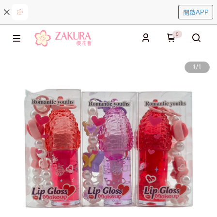
開啟APP
0
1
/
1