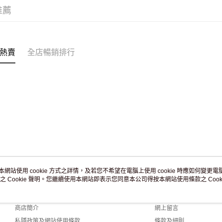
訂單作廢
推薦
免運費
熱賣
全店暢銷排行
本網站使用 cookie 方式之詳情，及若您不希望在電腦上使用 cookie 時應如何變更電腦的
之 Cookie 聲明。您繼續使用本網站即表示您同意本公司得按本網站使用條款之 Cooki
關於我們
客戶服務
品牌故事
購物說明
商店簡介
網上留言
私隱政策及網站使用條款
條款及細則