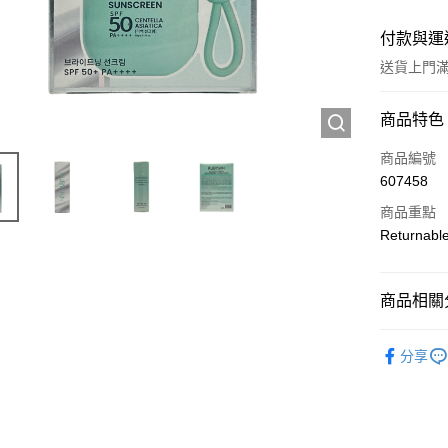
付款與運
送貨上門滿H
付款方式
商品特色
信用卡
商品編號
607458
Apple Pay
商品重點
AlipayHK
Returnabl
WeChat P
商品相關分
送貨方式
護膚保養
分享
JD京東物
滿 HK$2
付款後門市