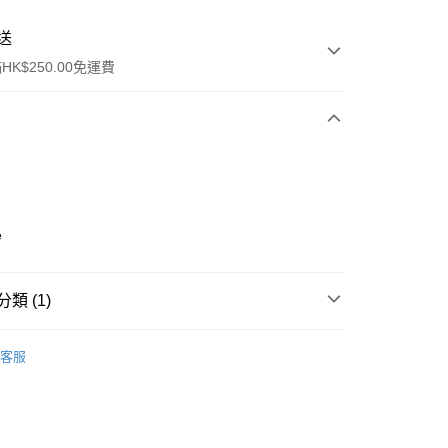
送
K$250.00免運費
e
ay
類 (1)
防曬護理
防曬乳/霜
客服
流，訂單確認發貨後2-4個工作天送達
運費表
50.00 或以上免運費
自取，訂單確認後2-4個工作天到店，7天內取。逾期後