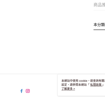
商品
本分類
本網站中使用 cookie，欲查詢有關
設定，請參閱本網站「
私隱政策
」
用 cookie。
了解更多 >