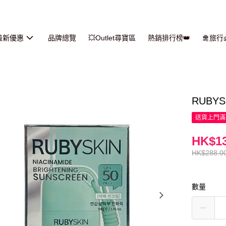
最新優惠
品牌總覽
💥Outlet尋寶區
熱銷排行榜👑
🛅旅
RUBYS
送貨上門滿H
HK$13
HK$288.0
數量