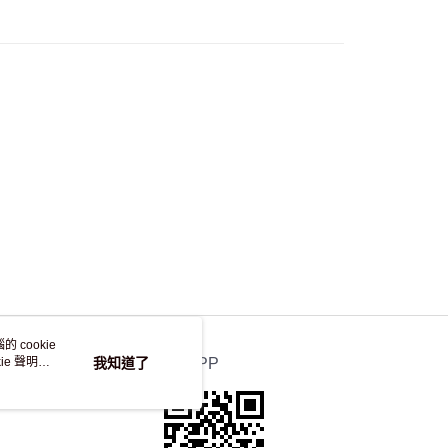
，並不會安排重寄
 cookie
e 聲明使
我知道了
官方APP