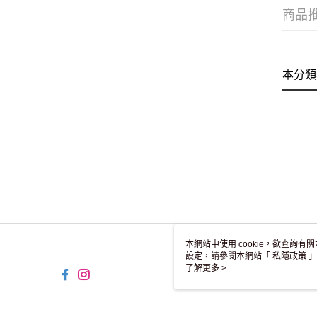
商品
本分類
本網站中使用 cookie，欲查詢有關
設定，請參閱本網站「
私隱政策
」
用 cookie。
了解更多 >