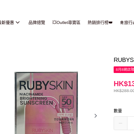
最新優惠
品牌總覽
💥Outlet尋寶區
熱銷排行榜👑
🛅旅
RUBYS
8月8網店
HK$13
HK$288.0
數量