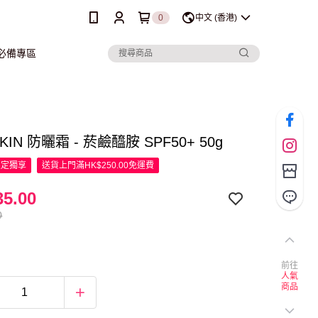
0
中文 (香港)
行必備專區
KIN 防曬霜 - 菸鹼醯胺 SPF50+ 50g
限定
獨享
送貨上門滿HK$250.00免運費
5.00
0
前往
人氣
商品