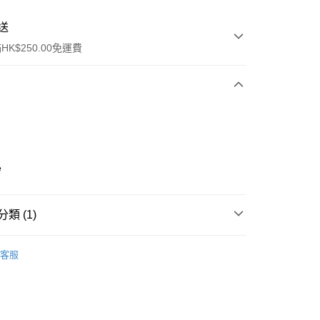
送
K$250.00免運費
e
ay
類 (1)
防曬護理
防曬乳/霜
客服
流，訂單確認發貨後2-4個工作天送達
運費表
50.00 或以上免運費
自取，訂單確認後2-4個工作天到店，7天內取。逾期後