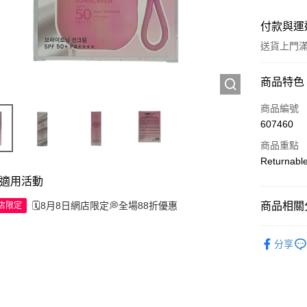
付款與運
送貨上門滿H
付款方式
商品特色
信用卡
商品編號
607460
Apple Pay
商品重點
AlipayHK
Returnabl
適用活動
WeChat P
🗓️8月8日網店限定💭全場88折優惠
商品相關分
網店限定
送貨方式
護膚保養
分享
JD京東物
滿 HK$2
付款後門市