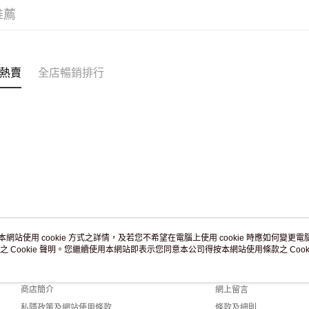
訂單作廢
推薦
免運費
熱賣
全店暢銷排行
本網站使用 cookie 方式之詳情，及若您不希望在電腦上使用 cookie 時應如何變更電腦的
之 Cookie 聲明。您繼續使用本網站即表示您同意本公司得按本網站使用條款之 Cooki
關於我們
客戶服務
品牌故事
購物說明
商店簡介
網上留言
私隱政策及網站使用條款
條款及細則