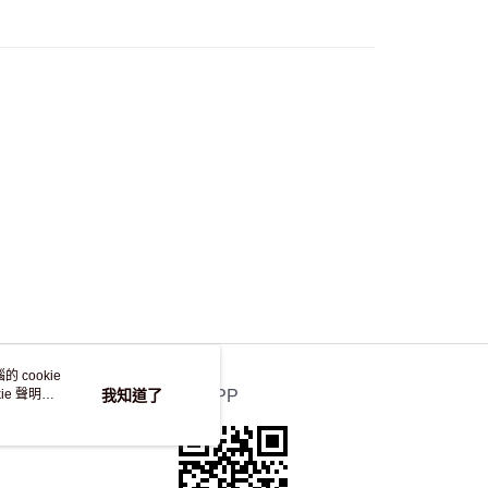
，並不會安排重寄
 cookie
e 聲明使
我知道了
官方APP