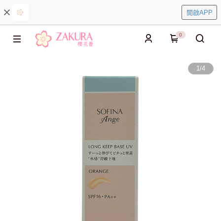
開啟APP
0
1
/
4