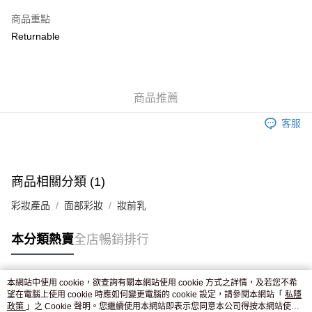
AlipayHK
商品重點
WeChat Pay
Returnable
送貨方式
JD京東物流，訂單確認發貨後2-4個工作天送達
運費表
商品推薦
滿 HK$250.00 或以上免運費
客服
付款後門市自取，訂單確認後2-4個工作天到店，7天內取。逾期後
訂單作廢，並不會安排重寄
免運費
商品相關分類 (1)
彩妝產品
面部彩妝
妝前乳
本分類熱賣
全店暢銷排行
本網站中使用 cookie，欲查詢有關本網站使用 cookie 方式之詳情，及若您不希
熱門標籤
望在電腦上使用 cookie 時應如何變更電腦的 cookie 設定，請參閱本網站「
私隱
政策
」之 Cookie 聲明。您繼續使用本網站即表示您同意本公司得按本網站使用