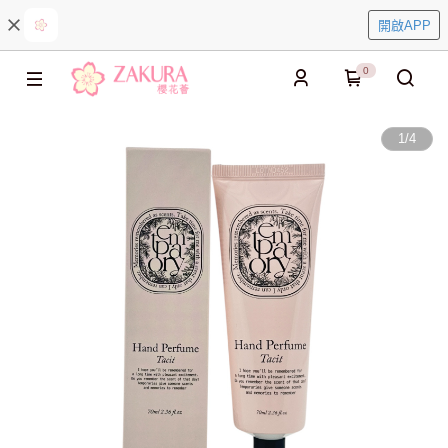
開啟APP
0
1
/
4