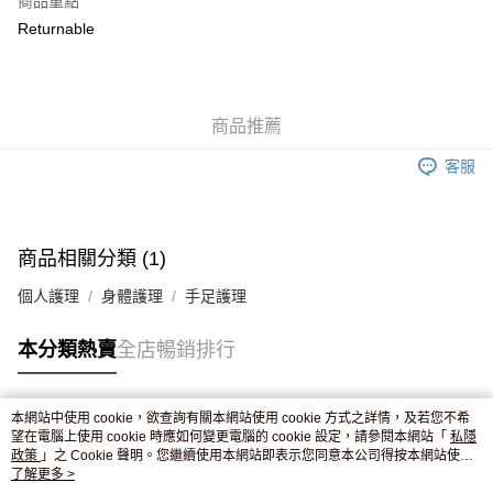
商品重點
WeChat Pay
Returnable
送貨方式
JD京東物流，訂單確認發貨後2-4個工作天送達
運費表
商品推薦
滿 HK$250.00 或以上免運費
客服
付款後門市自取，訂單確認後2-4個工作天到店，7天內取。逾期後
訂單作廢，並不會安排重寄
免運費
商品相關分類 (1)
個人護理
身體護理
手足護理
本分類熱賣
全店暢銷排行
本網站中使用 cookie，欲查詢有關本網站使用 cookie 方式之詳情，及若您不希
熱門標籤
望在電腦上使用 cookie 時應如何變更電腦的 cookie 設定，請參閱本網站「
私隱
政策
」之 Cookie 聲明。您繼續使用本網站即表示您同意本公司得按本網站使用
條款之 Cookie 聲明使用 cookie。
了解更多 >
熱銷排行
最新商品
人氣推薦