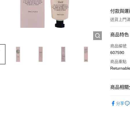
付款與運
送貨上門滿H
付款方式
商品特色
信用卡
商品編號
607590
Apple Pay
商品重點
AlipayHK
Returnabl
WeChat P
商品相關分
送貨方式
個人護理
分享
JD京東物
滿 HK$2
付款後門市