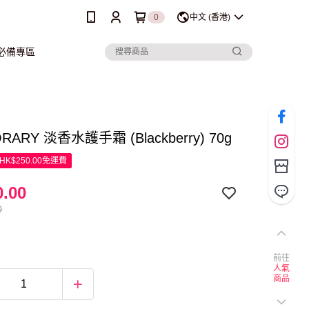
0
中文 (香港)
行必備專區
RARY 淡香水護手霜 (Blackberry) 70g
K$250.00免運費
.00
0
前往
人氣
商品