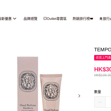
最新優惠
品牌總覽
💥Outlet尋寶區
熱銷排行榜👑
🛅旅
TEMPO
送貨上門滿H
HK$30
HK$106.0
數量