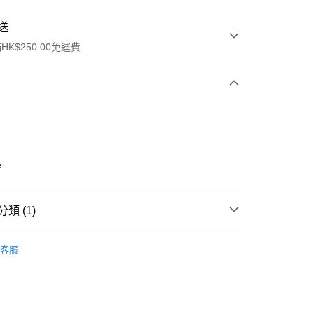
送
K$250.00免運費
e
ay
類 (1)
身體護理
手足護理
客服
流，訂單確認發貨後2-4個工作天送達
運費表
50.00 或以上免運費
自取，訂單確認後2-4個工作天到店，7天內取。逾期後