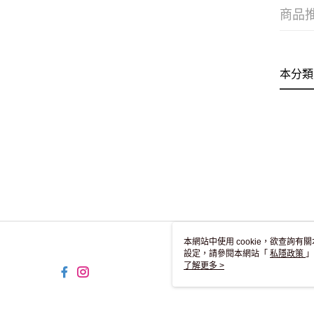
商品
本分類
本網站中使用 cookie，欲查詢有關
設定，請參閱本網站「
私隱政策
」
用 cookie。
了解更多 >