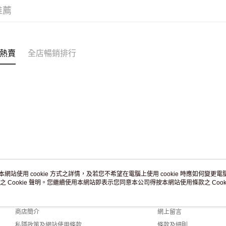
訂單作廢
推薦
免運費
熱賣
全店暢銷排行
本網站使用 cookie 方式之詳情，及若您不希望在電腦上使用 cookie 時應如何變更電腦的
之 Cookie 聲明。您繼續使用本網站即表示您同意本公司得按本網站使用條款之 Cooki
關於我們
客戶服務
品牌故事
購物說明
商店簡介
網上留言
私隱政策及網站使用條款
條款及細則