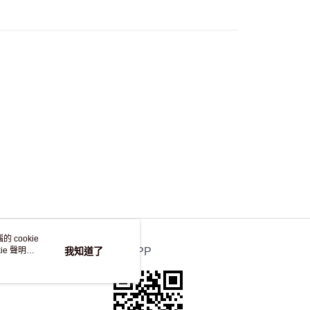
，並不會安排重寄
 cookie
e 聲明使
我知道了
官方APP