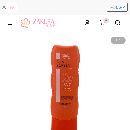
開啟APP
0
1
/
4