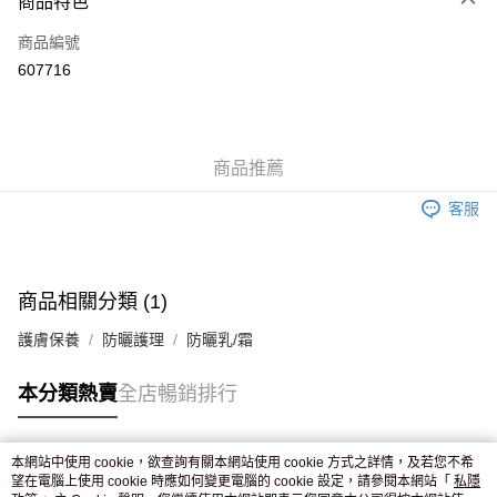
商品特色
信用卡
商品編號
Apple Pay
607716
AlipayHK
WeChat Pay
商品推薦
送貨方式
客服
JD京東物流，訂單確認發貨後2-4個工作天送達
運費表
滿 HK$250.00 或以上免運費
付款後門市自取，訂單確認後2-4個工作天到店，7天內取。逾期後
商品相關分類 (1)
訂單作廢，並不會安排重寄
護膚保養
防曬護理
防曬乳/霜
免運費
本分類熱賣
全店暢銷排行
本網站中使用 cookie，欲查詢有關本網站使用 cookie 方式之詳情，及若您不希
熱門標籤
望在電腦上使用 cookie 時應如何變更電腦的 cookie 設定，請參閱本網站「
私隱