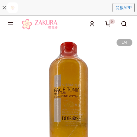
開啟APP
0
1
/
4