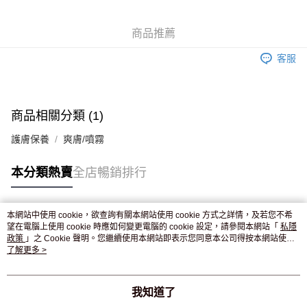
WeChat Pay
商品推薦
送貨方式
客服
JD京東物流，訂單確認發貨後2-4個工作天送達
運費表
滿 HK$250.00 或以上免運費
付款後門市自取，訂單確認後2-4個工作天到店，7天內取。逾期後
商品相關分類 (1)
訂單作廢，並不會安排重寄
護膚保養
爽膚/噴霧
免運費
本分類熱賣
全店暢銷排行
本網站中使用 cookie，欲查詢有關本網站使用 cookie 方式之詳情，及若您不希
熱門標籤
望在電腦上使用 cookie 時應如何變更電腦的 cookie 設定，請參閱本網站「
私隱
政策
」之 Cookie 聲明。您繼續使用本網站即表示您同意本公司得按本網站使用
條款之 Cookie 聲明使用 cookie。
了解更多 >
熱銷排行
最新商品
人氣推薦
我知道了