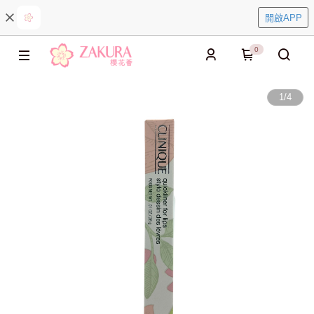
開啟APP
0
1
/
4