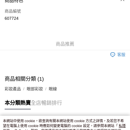
商品特色
信用卡
商品編號
Apple Pay
607724
AlipayHK
WeChat Pay
商品推薦
送貨方式
客服
JD京東物流，訂單確認發貨後2-4個工作天送達
運費表
滿 HK$250.00 或以上免運費
付款後門市自取，訂單確認後2-4個工作天到店，7天內取。逾期後
商品相關分類 (1)
訂單作廢，並不會安排重寄
彩妝產品
眼部彩妝
眼線
免運費
本分類熱賣
全店暢銷排行
本網站中使用 cookie，欲查詢有關本網站使用 cookie 方式之詳情，及若您不希
熱門標籤
望在電腦上使用 cookie 時應如何變更電腦的 cookie 設定，請參閱本網站「
私隱